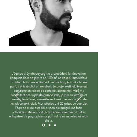
L'équipe d'Eymin paysagiste a procédé à la rénovation
complète de mon jardin de 150 m² en cour d'immeuble à
Bastille. De la conception à la réalisation, le contact a été
parfait et le résultat est excellent. Le projet était relativement
complexe en raison de certaines contraintes (vis-à-vis
nécessitant des sujets de grande talle, jardin en terrasse et
non en pleine terre, ensoleillement variable en fonction de
l'emplacement, etc.). Mes attentes ont été prises en compte,
l'équipe a toujours été disponible malgré une forte
sollicitation de ma part. J'avais comparé avec d'autres
entreprises de paysagiste sur paris et je ne regrette pas mon
choix.