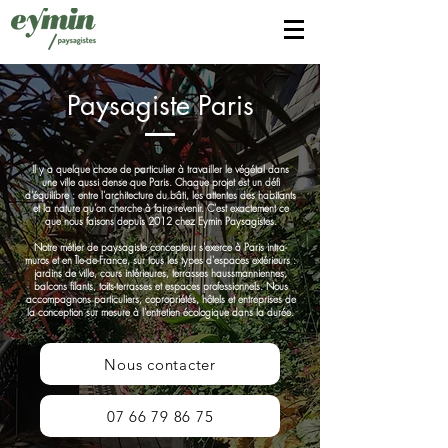
Paysagiste Paris
Il y a quelque chose de particulier à travailler le végétal dans
une ville aussi dense que Paris. Chaque projet est un défi
d'équilibre : entre l'architecture du bâti, les attentes des habitants
et la nature qu'on cherche à faire revenir. C'est exactement ce
que nous faisons depuis 2012 chez Eymin Paysagistes.
Notre métier de paysagiste concepteur s'exerce à Paris intra-
muros et en Île-de-France, sur tous les types d'espaces extérieurs :
jardins de ville, cours intérieures, terrasses haussmanniennes,
balcons filants, toits-terrasses et espaces professionnels. Nous
accompagnons particuliers, copropriétés, hôtels et entreprises de
la conception sur mesure à l'entretien écologique dans la durée.
Nous contacter
07 66 79 86 75