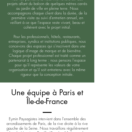
projets allant du balcon de quelques mètres carrés
au jardin de ville en pleine terre. Nous
accompagnons chaque client dans la durée, de la
première visite au suivi d'entretien annuel, en
veillant à ce que l'espace reste vivant, beau et
cohérent avec le projet initial.
Pour les professionnels, hôtels, restaurants,
entreprises, syndics et institutions publiques, nous
concevons des espaces qui s'inscrivent dans une
logique d'image de marque et de bien-être.
Chaque projet professionnel est traité comme un
partenariat à long terme : nous pensons l'espace
pour qu'il représente les valeurs de votre
organisation et qu'il soit entretenu avec la même
rigueur que la conception initiale.
Une équipe à Paris et
Île-de-France
Eymin Paysagistes intervient dans l'ensemble des
arrondissements de Paris, de la rive droite à la rive
gauche de la Seine. Nous travaillons régulièrement