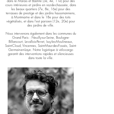
dans le Marais et Bastille (3e, 4e, 11e) pour des
cours intérieures et jardins en rez-de-chaussée, dans
les beaux quartiers (7e, 8e, 16e) pour des
terrasses de prestige et des jardins haussmanniens,
à Montmartre et dans le 18e pour des toits
végétalisés, et dans l'est parisien (12e, 20e) pour
des jardins de ville.
Nous intervenons également dans les communes du
Grand Paris : Neuilly-sur-Seine, Boulogne-
Billancourt, Levallois-Perret, Issy-les-Moulineaux,
Saint-Cloud, Vincennes, Saint-Maur-des-Fossés, Saint-
Germain-en-Laye. Notre logistique à vélo-cargo
garantit des interventions rapides et silencieuses
dans toute la ville.