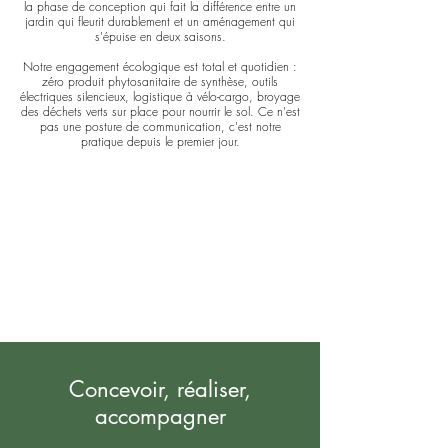
la phase de conception qui fait la différence entre un
jardin qui fleurit durablement et un aménagement qui
s'épuise en deux saisons.
Notre engagement écologique est total et quotidien :
zéro produit phytosanitaire de synthèse, outils
électriques silencieux, logistique à vélo-cargo, broyage
des déchets verts sur place pour nourrir le sol. Ce n'est
pas une posture de communication, c'est notre
pratique depuis le premier jour.
✔️
Déplacement à vélo cargo
✔️ Zéro produit chimique
✔️
Outils électriques
silencieux
Concevoir, réaliser,
accompagner