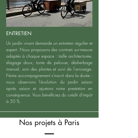
ENTRETIEN
Un jardin vivant demande un entretien régulier et
expert. Nous proposons des contrats sur-mesure
adaptés à chaque espace : taille architecturée,
élagage doux, tonte de pelouse, désherbage
manuel, soin des plantes et suivi de l'arrosage.
Notre accompagnement s'inscrit dans la durée :
nous observons l'évolution du jardin saison
après saison et ajustons notre prestation en
conséquence. Vous bénéficiez du crédit d'impôt
à 50 %.
Nos projets à Paris