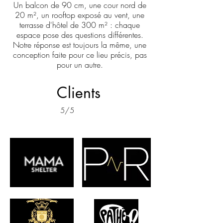
Un balcon de 90 cm, une cour nord de
20 m², un rooftop exposé au vent, une
terrasse d'hôtel de 300 m² : chaque
espace pose des questions différentes.
Notre réponse est toujours la même, une
conception faite pour ce lieu précis, pas
pour un autre.
Clients
5/5