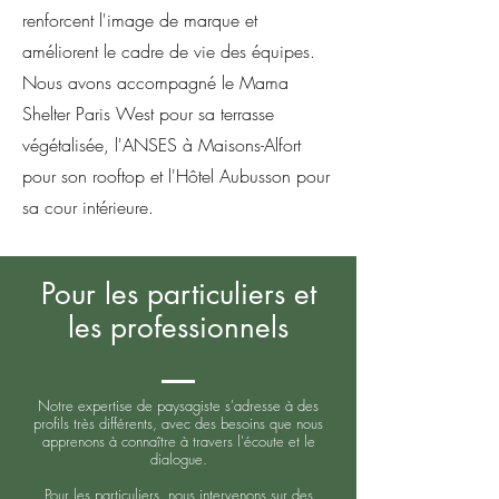
renforcent l'image de marque et
améliorent le cadre de vie des équipes.
Nous avons accompagné le Mama
Shelter Paris West pour sa terrasse
végétalisée, l'ANSES à Maisons-Alfort
pour son rooftop et l'Hôtel Aubusson pour
sa cour intérieure.
Pour les particuliers et
les professionnels
Notre expertise de paysagiste s'adresse à des
profils très différents, avec des besoins que nous
apprenons à connaître à travers l'écoute et le
dialogue.
Pour les particuliers, nous intervenons sur des