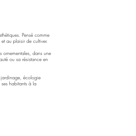
 esthétiques. Pensé comme
et au plaisir de cultiver.
ces ornementales, dans une
auté ou sa résistance en
du jardinage, écologie
 ses habitants à la