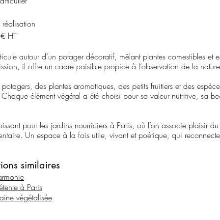
ticulier
réalisation
0€ HT
articule autour d’un potager décoratif, mêlant plantes comestibles et
ssion, il offre un cadre paisible propice à l’observation de la nature 
 potagers, des plantes aromatiques, des petits fruitiers et des espè
haque élément végétal a été choisi pour sa valeur nutritive, sa be
 croissant pour les jardins nourriciers à Paris, où l’on associe plaisir 
taire. Un espace à la fois utile, vivant et poétique, qui reconnecte
tions similaires
harmonie
étente à Paris
baine végétalisée