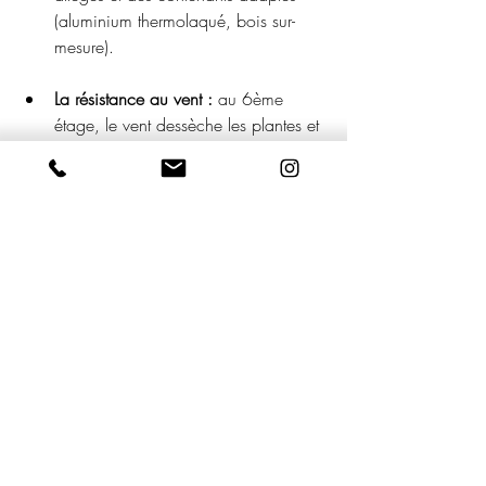
(aluminium thermolaqué, bois sur-
mesure).
La résistance au vent :
 au 6ème 
étage, le vent dessèche les plantes et 
peut renverser les pots. Nous 
sélectionnons des essences rustiques 
et fixons les structures de manière 
invisible pour garantir la sécurité.
L'arrosage automatique discret :
 pour 
qu'une terrasse reste luxuriante en 
plein mois d'août, l'eau est la clé. 
Nous intégrons des systèmes 
d'arrosage goutte-à-goutte invisibles, 
connectés aux robinets existants.
Un salon à ciel 