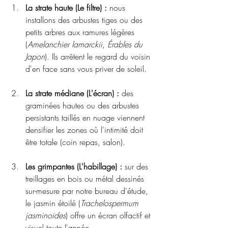
La strate haute (Le filtre) :
 nous 
installons des arbustes tiges ou des 
petits arbres aux ramures légères 
(
Amelanchier lamarckii
, 
Érables du 
Japon
). Ils arrêtent le regard du voisin 
d'en face sans vous priver de soleil.
La strate médiane (L'écran) :
 des 
graminées hautes ou des arbustes 
persistants taillés en nuage viennent 
densifier les zones où l'intimité doit 
être totale (coin repas, salon).
Les grimpantes (L'habillage) :
 sur des 
treillages en bois ou métal dessinés 
sur-mesure par notre bureau d'étude, 
le jasmin étoilé (
Trachelospermum 
jasminoides
) offre un écran olfactif et 
visuel toute l'année.