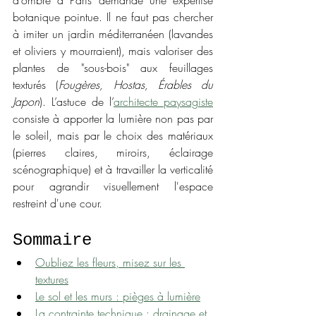
d’ombre à Paris demande une expertise 
botanique pointue. Il ne faut pas chercher 
à imiter un jardin méditerranéen (lavandes 
et oliviers y mourraient), mais valoriser des 
plantes de "sous-bois" aux feuillages 
texturés (
Fougères, Hostas, Érables du 
Japon
). L’astuce de l’
architecte paysagiste
consiste à apporter la lumière non pas par 
le soleil, mais par le choix des matériaux 
(pierres claires, miroirs, éclairage 
scénographique) et à travailler la verticalité 
pour agrandir visuellement l'espace 
restreint d'une cour.
Sommaire
Oubliez les fleurs, misez sur les 
textures
Le sol et les murs : pièges à lumière
La contrainte technique : drainage et 