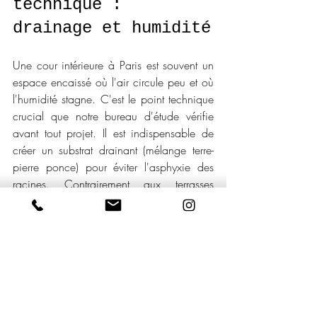
technique : 
drainage et humidité
Une cour intérieure à Paris est souvent un 
espace encaissé où l'air circule peu et où 
l'humidité stagne. C'est le point technique 
crucial que notre bureau d'étude vérifie 
avant tout projet. Il est indispensable de 
créer un substrat drainant (mélange terre-
pierre ponce) pour éviter l'asphyxie des 
racines. Contrairement aux terrasses 
venteuses qui sèchent vite, le jardin de 
cour demande une gestion de l'arrosage 
très fine pour éviter les maladies 
cryptogamiques (champignons).
L'éclairage : la 
deuxième vie du 